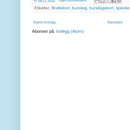
kl.
juli 27, 2015
Ingen kommentarer:
Etiketter:
Brettekort
,
bursdag
,
bursdagskort
,
sjokola
Nyere innlegg
Startsiden
Abonner på:
Innlegg (Atom)